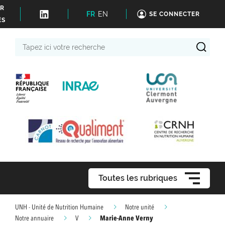
ER
FR
EN
SE CONNECTER
ÉS
Tapez
ici
votre
recherche
Toutes les rubriques
UNH - Unité de Nutrition Humaine
Notre unité
Marie-Anne Verny
Notre annuaire
V