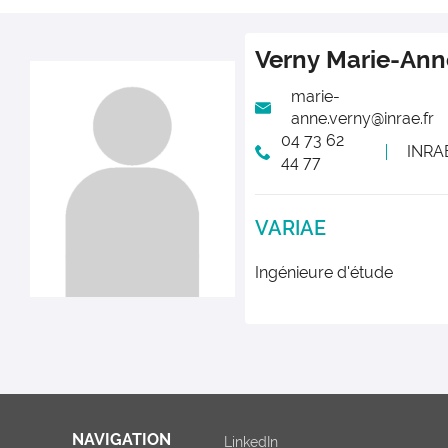
Verny
Marie-Ann
marie-
anne.verny@inrae.fr
04 73 62
INRA
44 77
VARIAE
Ingénieure d'étude
NAVIGATION
LinkedIn