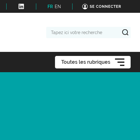
FR
EN
SE CONNECTER
Tapez
ici
votre
recherche
Toutes les rubriques