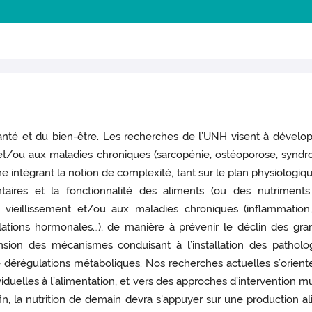
anté et du bien-être. Les recherches de l’UNH visent à développ
t et/ou aux maladies chroniques (sarcopénie, ostéoporose, syndr
 intégrant la notion de complexité, tant sur le plan physiologique
aires et la fonctionnalité des aliments (ou des nutriments 
ieillissement et/ou aux maladies chroniques (inflammation, st
gulations hormonales…), de manière à prévenir le déclin des gr
sion des mécanismes conduisant à l’installation des patholog
e dérégulations métaboliques. Nos recherches actuelles s’orient
iduelles à l’alimentation, et vers des approches d’intervention mu
fin, la nutrition de demain devra s'appuyer sur une production 