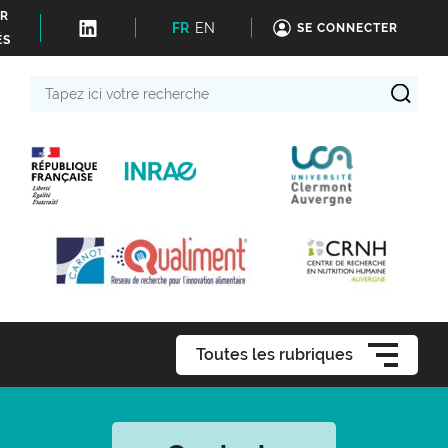
ER
FR
EN
SE CONNECTER
ÉS
Tapez
ici
votre
recherche
Toutes les rubriques