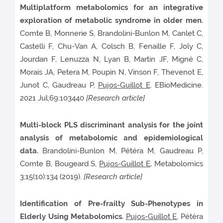
Multiplatform metabolomics for an integrative
exploration of metabolic syndrome in older men.
Comte B, Monnerie S, Brandolini-Bunlon M, Canlet C,
Castelli F, Chu-Van A, Colsch B, Fenaille F, Joly C,
Jourdan F, Lenuzza N, Lyan B, Martin JF, Migné C,
Morais JA, Petera M, Poupin N, Vinson F, Thevenot E,
Junot C, Gaudreau P,
Pujos-Guillot E
. EBioMedicine.
2021 Jul;69:103440
[Research article]
Multi-block PLS discriminant analysis for the joint
analysis of metabolomic and epidemiological
data.
Brandolini-Bunlon M, Pétéra M, Gaudreau P,
Comte B, Bougeard S,
Pujos-Guillot E
.
Metabolomics
3;15(10):134 (2019).
[Research article]
Identification of Pre-frailty Sub-Phenotypes in
Elderly Using Metabolomics.
Pujos-Guillot E
, Pétéra