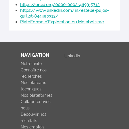
https://orcid.org/0000-0002-4693-5712
https://www.linkedin.com/in/estelle-pujos-
guillot-84449b312/
PlateForme d'Exploration du Metabolisme
NAVIGATION
LinkedIn
Notre unité
Connaître nos
recherches
Nos plateaux
techniques
Nos plateformes
Collaborer avec
nous
Découvrir nos
résultats
Nos emplois,