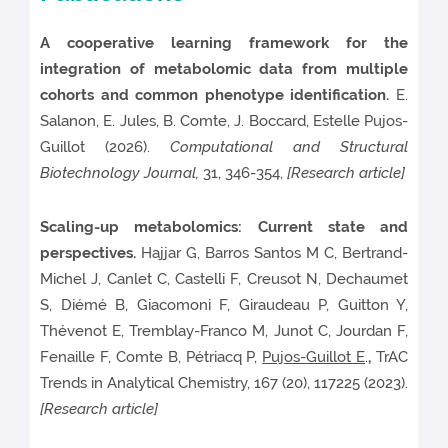
A cooperative learning framework for the
integration of metabolomic data from multiple
cohorts and common phenotype identification.
E.
Salanon, E. Jules, B. Comte, J. Boccard, Estelle Pujos-
Guillot (2026).
Computational and Structural
Biotechnology Journal,
31, 346-354,
[Research article]
Scaling-up metabolomics: Current state and
perspectives.
Hajjar G, Barros Santos M C, Bertrand-
Michel J, Canlet C, Castelli F, Creusot N, Dechaumet
S, Diémé B, Giacomoni F, Giraudeau P, Guitton Y,
Thévenot E, Tremblay-Franco M, Junot C, Jourdan F,
Fenaille F, Comte B, Pétriacq P,
Pujos-Guillot E
.
,
TrAC
Trends in Analytical Chemistry, 167 (20), 117225 (2023).
[Research article]