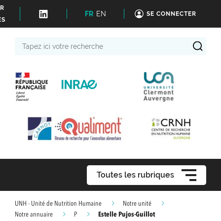
ER
FR
EN
SE CONNECTER
ÉS
Tapez
ici
votre
recherche
Toutes les rubriques
UNH - Unité de Nutrition Humaine
Notre unité
Estelle Pujos-Guillot
Notre annuaire
P