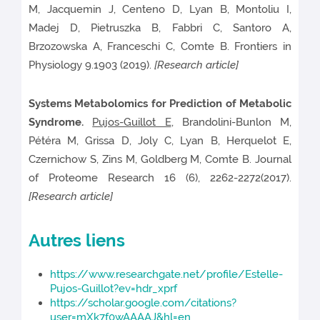
M, Jacquemin J, Centeno D, Lyan B, Montoliu I,
Madej D, Pietruszka B, Fabbri C, Santoro A,
Brzozowska A, Franceschi C, Comte B. Frontiers in
Physiology 9.1903 (2019).
[Research article]
Systems Metabolomics for Prediction of Metabolic
Syndrome.
Pujos-Guillot E
, Brandolini-Bunlon M,
Pétéra M, Grissa D, Joly C, Lyan B, Herquelot E,
Czernichow S, Zins M, Goldberg M, Comte B. Journal
of Proteome Research 16 (6), 2262-2272(2017).
[Research article]
Autres liens
https://www.researchgate.net/profile/Estelle-
Pujos-Guillot?ev=hdr_xprf
https://scholar.google.com/citations?
user=mXk7f0wAAAAJ&hl=en