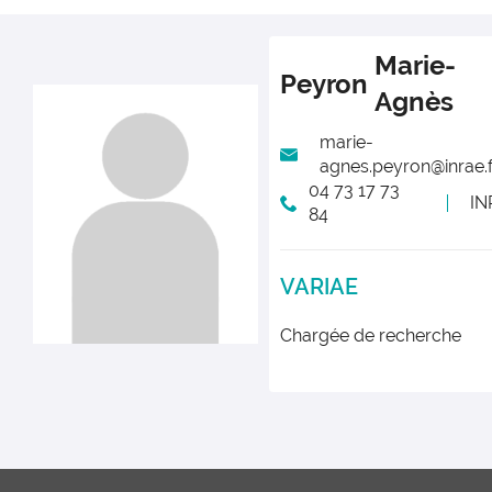
Marie-
Peyron
Agnès
marie-
agnes.peyron@inrae.f
04 73 17 73
IN
84
VARIAE
Chargée de recherche