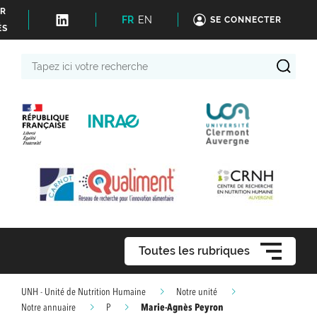
ER
FR
EN
SE CONNECTER
ÉS
Tapez
ici
votre
recherche
Toutes les rubriques
UNH - Unité de Nutrition Humaine
Notre unité
Marie-Agnès Peyron
Notre annuaire
P