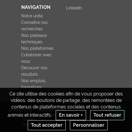
NAVIGATION
LinkedIn
Notre unité
Connaître nos
recherches
Nos plateaux
techniques
Nos plateformes
Collaborer avec
nous
Découvrir nos
résultats
Nos emplois,
formations
Ce site utilise des cookies afin de vous proposer des
vidéos, des boutons de partage, des remontées de
contenus de plateformes sociales et des contenus
© INRAE 2023
Mentions légales
www.inrae.fr
animés et interactifs.
En savoir +
Tout refuser
CGU
Crédits
Re
Contact
Gestion des cookies
Tout accepter
Personnaliser