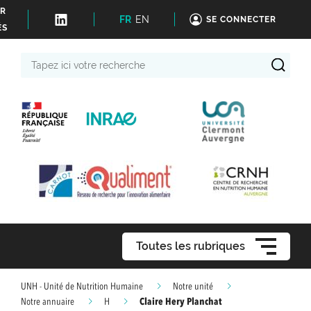
ER
FR
EN
SE CONNECTER
ÉS
Tapez
ici
votre
recherche
Toutes les rubriques
UNH - Unité de Nutrition Humaine
Notre unité
Claire Hery Planchat
Notre annuaire
H