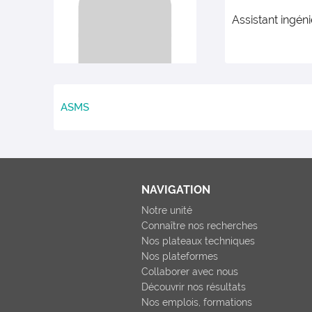
Assistant ingén
ASMS
NAVIGATION
Notre unité
Connaître nos recherches
Nos plateaux techniques
Nos plateformes
Collaborer avec nous
Découvrir nos résultats
Nos emplois, formations