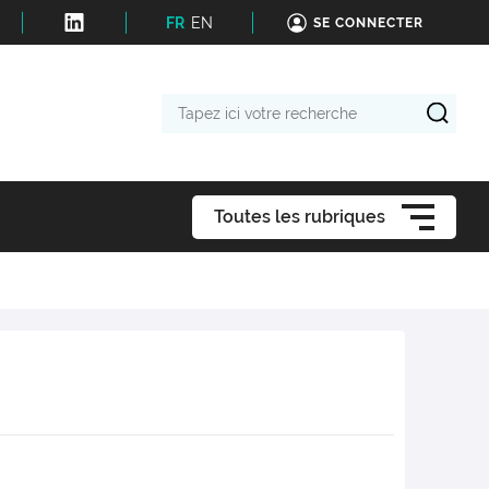
FR
EN
SE CONNECTER
Tapez
ici
votre
recherche
Toutes les rubriques