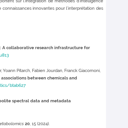
 portent sur l’intégration de méthodes d’intelligence
de connaissances innovantes pour l’interprétation des
 collaborative research infrastructure for
tu813
er, Yoann Pitarch, Fabien Jourdan, Franck Giacomoni,
t associations between chemicals and
atics/btab627
abolite spectral data and metadata
etabolomics
20
, 15 (2024).