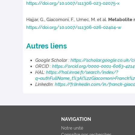
https://doi.org/10.1007/s11306-023-02075-x
Hajjar, G., Giacomoni, F., Umec, M. et al.
Metabolite n
https://doi.org/10.1007/s11306-026-02404-w
Autres liens
Google Scholar :
https://scholar.google.co.uk/
ORCID :
https://orcid.org/0000-0001-6063-4214
HAL:
https://hal.inrae.fr/search/index/?
q=authFullName_t%3A(%22Giacomoni+Franck%2
LinkedIn:
https://fr.linkedin.com/in/franck-gi
NAVIGATION
Notre unité
Connaître nos recherches