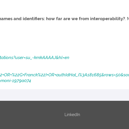
ames and identifiers: how far are we from interoperability?
. 
citations?user=su_-kmkAAAAJ&hl=en
2+OR+%22G+Franck%22)+OR+authIdHal_i%3A181685&rows=50&sort
acomoni-1979a074
LinkedIn