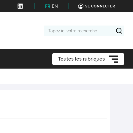
FR
EN
SE CONNECTER
Tapez
ici
votre
recherche
Toutes les rubriques