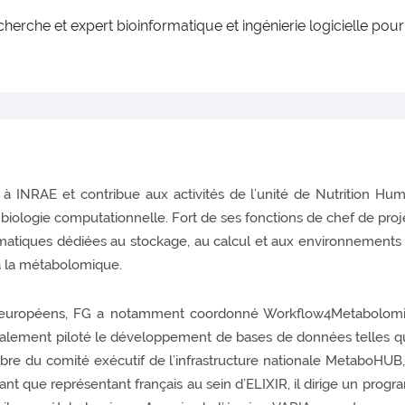
cherche et expert bioinformatique et ingénierie logicielle po
à INRAE et contribue aux activités de l’unité de Nutrition Hu
ologie computationnelle. Fort de ses fonctions de chef de proj
rmatiques dédiées au stockage, au calcul et aux environnements d
à la métabolomique.
européens, FG a notamment coordonné Workflow4Metabolomics (
alement piloté le développement de bases de données telles que 
e du comité exécutif de l’infrastructure nationale MetaboHUB, i
ant que représentant français au sein d’ELIXIR, il dirige un prog