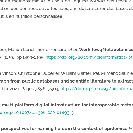
ravail en métabolomique. Au sein de l’équipe VARIAe, ses travaux
sation des données ouvertes liées, afin de structurer des bases 
ls en nutrition personnalisée.
or, Marion Landi, Pierre Pericard,
et al
..
Workflow4Metabolomics: A
5, 31 (9), pp.1493-1495.
https://doi.org/10.1093/bioinformatics/b
e Vinson, Christophe Duperier, William Garrier, Paul-Emeric Sauni
h from public databases and scientific literature to extrac
ember 2021, Pages 3896–3904,
https://doi.org/10.1093/bioinform
a multi-platform digital infrastructure for interoperable met
doi.org/10.1007/s11306-022-01899-3
perspectives for naming lipids in the context of lipidomics
.
M