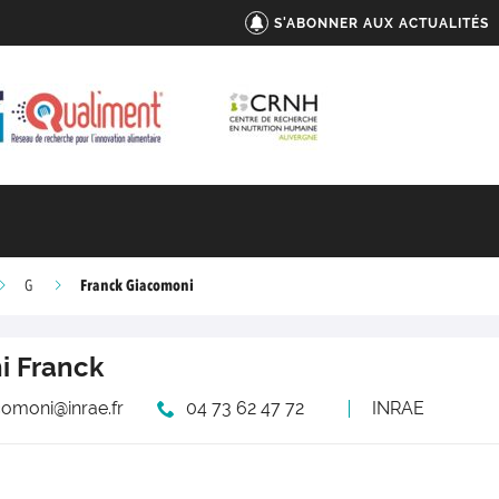
S'ABONNER AUX ACTUALITÉS
Franck Giacomoni
G
i
Franck
comoni@inrae.fr
04 73 62 47 72
INRAE