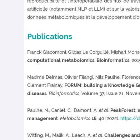
reproductibilité et l’interopérabilité des flux de t
artificielle (notamment NLP et LLM) et sur la valori
données métabolomiques et le développement d’outi
Publications
Franck Giacomoni, Gildas Le Corguillé, Misharl Monso
computational metabolomics. Bioinformatics
, 201
Maxime Delmas, Olivier Filangi, Nils Paulhe, Florenc
Clément Frainay,
FORUM: building a Knowledge Grap
diseases
,
Bioinformatics
, Volume 37, Issue 21, Nov
Paulhe, N., Canlet, C., Damont, A.
et al.
PeakForest: 
management
.
Metabolomics
18
, 40 (2022).
https://
Witting, M., Malik, A., Leach, A.
et al.
Challenges and 