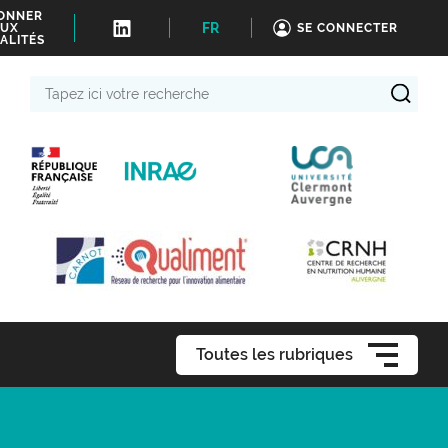
BONNER
FR
UX
SE CONNECTER
ALITÉS
Tapez
ici
votre
recherche
Toutes les rubriques