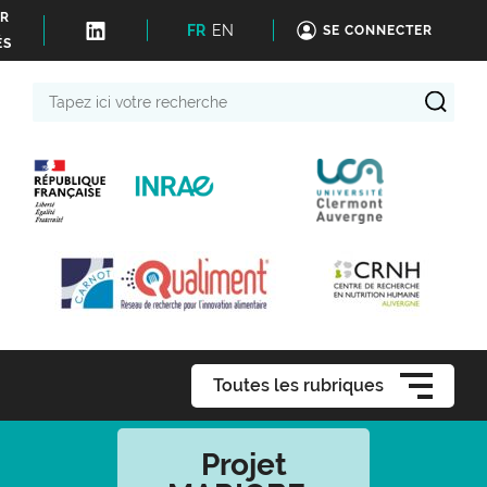
ER
FR
EN
SE CONNECTER
ÉS
Tapez
ici
votre
recherche
Toutes les rubriques
Projet